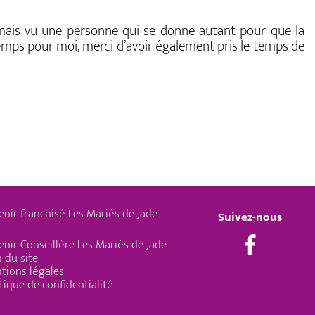
amais vu une personne qui se donne autant pour que la
 temps pour moi, merci d’avoir également pris le temps de
enir franchisé Les Mariés de Jade
Suivez-nous
enir Conseillère Les Mariés de Jade
 du site
tions légales
tique de confidentialité