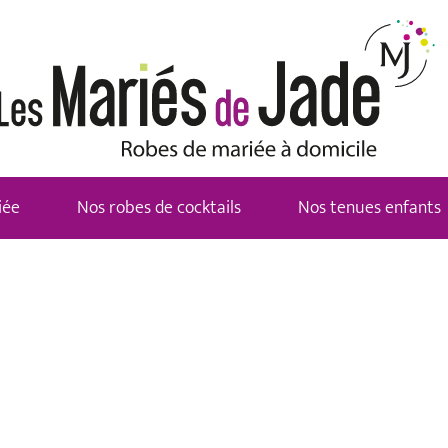
iée
Nos robes de cocktails
Nos tenues enfants