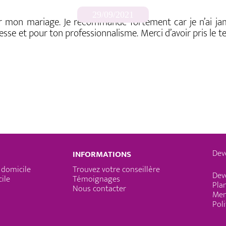
29/09/2021
pour mon mariage. Je recommande fortement car je n’ai j
llesse et pour ton professionnalisme. Merci d’avoir pris le
Dev
INFORMATIONS
 domicile
Trouvez votre conseillère
Dev
ile
Témoignages
Plan
Nous contacter
Men
Poli